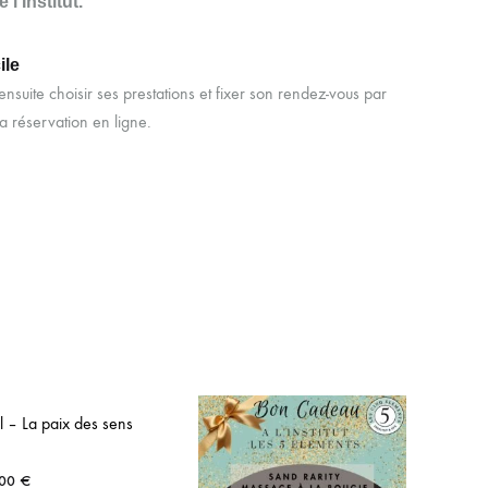
l’Institut.
ile
nsuite choisir ses prestations et fixer son rendez-vous par
a réservation en ligne.
el – La paix des sens
,00
€