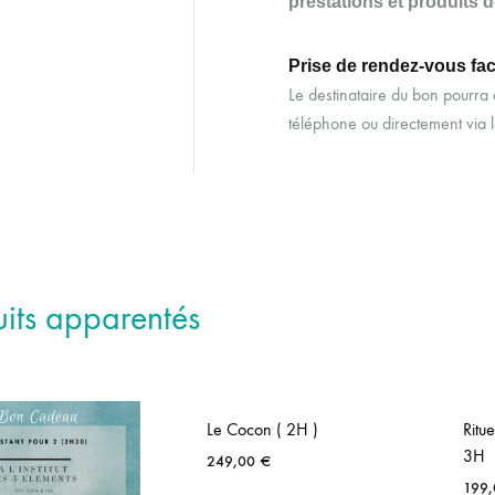
prestations et produits de 
Prise de rendez-vous fac
Le destinataire du bon pourra e
téléphone ou directement via l
uits apparentés
Le Cocon ( 2H )
Ritu
3H
249,00
€
199