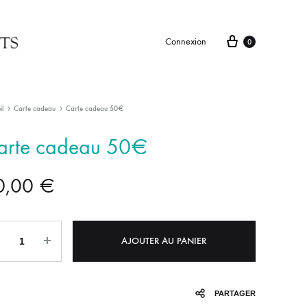
Connexion
0
il
Carte cadeau
Carte cadeau 50€
arte cadeau 50€
0,00
€
tité
AJOUTER AU PANIER
PARTAGER